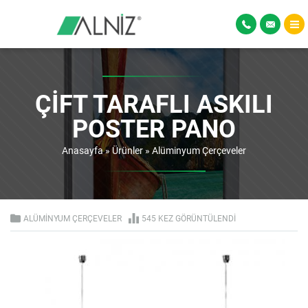
ÇİFT TARAFLI ASKILI
POSTER PANO
Anasayfa
»
Ürünler
»
Alüminyum Çerçeveler
ALÜMINYUM ÇERÇEVELER
545 KEZ GÖRÜNTÜLENDI